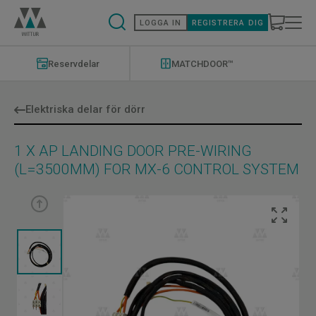
Hoppa
till
LOGGA IN
REGISTRERA DIG
huvudinnehåll
Modernizations
Menu
Reservdelar
MATCHDOOR™
Elektriska delar för dörr
1 X AP LANDING DOOR PRE-WIRING
(L=3500MM) FOR MX-6 CONTROL SYSTEM