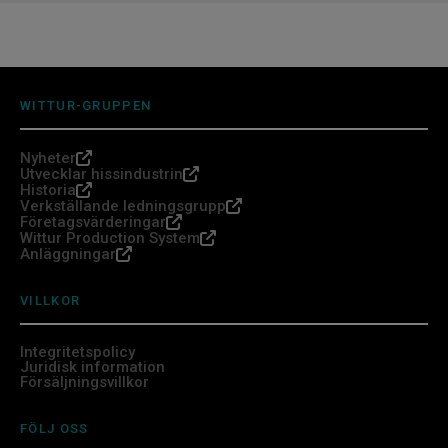
WITTUR-GRUPPEN
Nyheter
Utvecklar hissindustrin
Historia
Verkställande ledningsgrupp
Företagsvärderingar
Wittur Production System
Anläggningar
VILLKOR
Integritetspolicy
Juridisk information
Försäljningsvillkor
FÖLJ OSS