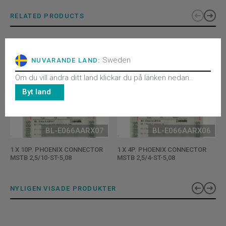
RELATED PRODUCTS
Sweden
NUVARANDE LAND:
Om du vill ändra ditt land klickar du på länken nedan..
Byt land
BL-E066AARX07
BL-E066AARX06
1 X 10P. PHOENIX CONNECTOR
1 X 4P. PHOENIX CONNECTOR
MSTB 2,5/10-ST-5,08
MSTB 2,5/4-ST-5,08
NYLIGEN VISADE PRODUKTER