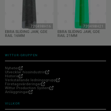
720498H16
720498H21
EBRA SLIDING JAW, GDE
EBRA SLIDING JAW, GDE
RAIL 16MM
RAIL 21MM
WITTUR-GRUPPEN
Nyheter
Utvecklar hissindustrin
Historia
Verkställande ledningsgrupp
Företagsvärderingar
Wittur Production System
Anläggningar
VILLKOR