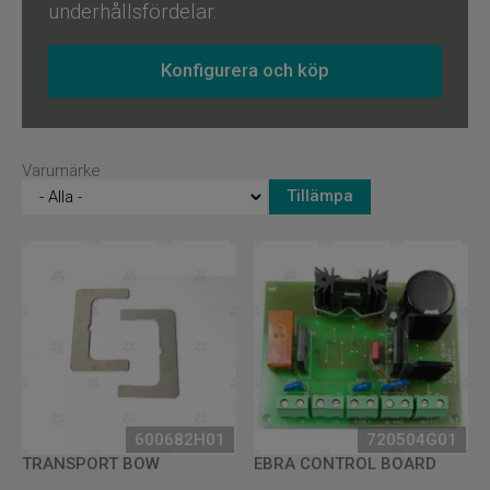
underhållsfördelar.
Konfigurera och köp
Varumärke
600682H01
720504G01
TRANSPORT BOW
EBRA CONTROL BOARD