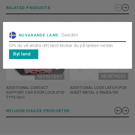
RELATED PRODUCTS
Sweden
NUVARANDE LAND:
Om du vill ändra ditt land klickar du på länken nedan..
Byt land
901927G01
901879G01
ADDITIONAL CONTACT
ADDITIONAL LOCK LATCH IP20
SUPPORT CAR DOOR LOCK IP20
SHEET METAL 2.99x82x155
TYPE 02/C
NYLIGEN VISADE PRODUKTER