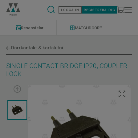
Hoppa
till
LOGGA IN
REGISTRERA DIG
huvudinnehåll
Modernizations
Menu
Reservdelar
MATCHDOOR™
Dörrkontakt & kortslutningsbläck
SINGLE CONTACT BRIDGE IP20, COUPLER
LOCK