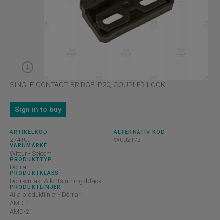
SINGLE CONTACT BRIDGE IP20, COUPLER LOCK
Sign in to buy
ARTIKELKOD
ALTERNATIV KOD
274100
W002175
VARUMÄRKE
Wittur - Selcom
PRODUKTTYP
Dörrar
PRODUKTKLASS
Dörrkontakt & kortslutningsbläck
PRODUKTLINJER
Alla produktlinjer - Dörrar
AMD-1
AMD-2