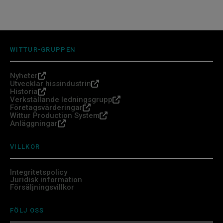
WITTUR-GRUPPEN
Nyheter
Utvecklar hissindustrin
Historia
Verkställande ledningsgrupp
Företagsvärderingar
Wittur Production System
Anläggningar
VILLKOR
Integritetspolicy
Juridisk information
Försäljningsvillkor
FÖLJ OSS