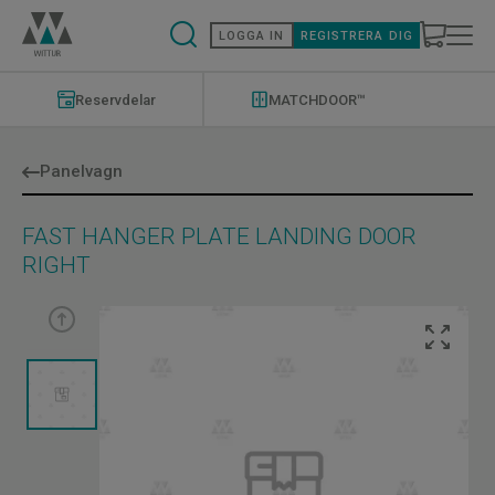
Hoppa
till
LOGGA IN
REGISTRERA DIG
huvudinnehåll
Modernizations
Menu
Reservdelar
MATCHDOOR™
Panelvagn
FAST HANGER PLATE LANDING DOOR
RIGHT