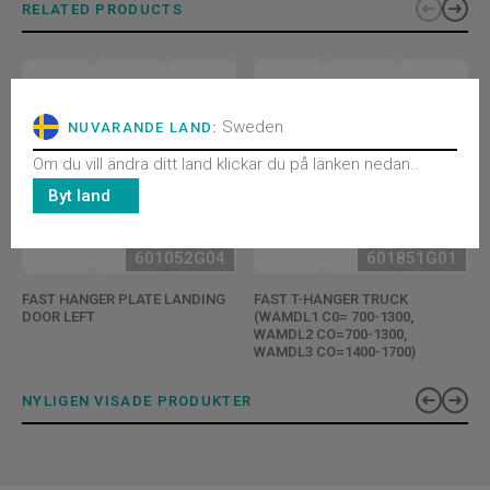
RELATED PRODUCTS
Sweden
NUVARANDE LAND:
Om du vill ändra ditt land klickar du på länken nedan..
Byt land
601052G04
601851G01
FAST HANGER PLATE LANDING
FAST T-HANGER TRUCK
DOOR LEFT
(WAMDL1 C0= 700-1300,
WAMDL2 CO=700-1300,
WAMDL3 CO=1400-1700)
NYLIGEN VISADE PRODUKTER