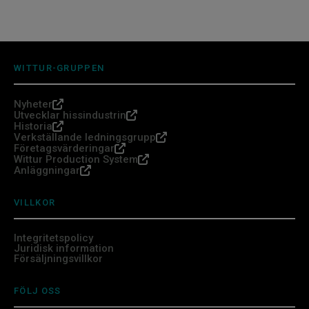
WITTUR-GRUPPEN
Nyheter
Utvecklar hissindustrin
Historia
Verkställande ledningsgrupp
Företagsvärderingar
Wittur Production System
Anläggningar
VILLKOR
Integritetspolicy
Juridisk information
Försäljningsvillkor
FÖLJ OSS