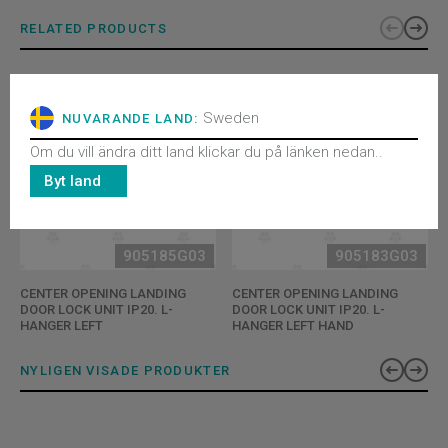
RELATED PRODUCTS
Sweden
NUVARANDE LAND:
Om du vill ändra ditt land klickar du på länken nedan..
Byt land
905185G03
905183G03
CENTER OPENING LANDING
CENTER OPENING LANDING
DOOR LOCK UNIT IP20. L-
DOOR LOCK UNIT IP20. L-
HANGER LEFT
HANGER LEFT HAND
NYLIGEN VISADE PRODUKTER