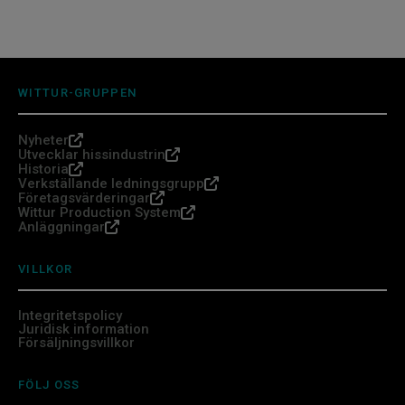
WITTUR-GRUPPEN
Nyheter
Utvecklar hissindustrin
Historia
Verkställande ledningsgrupp
Företagsvärderingar
Wittur Production System
Anläggningar
VILLKOR
Integritetspolicy
Juridisk information
Försäljningsvillkor
FÖLJ OSS