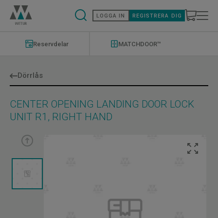
Hoppa
till
LOGGA IN
REGISTRERA DIG
huvudinnehåll
Modernizations
Menu
Reservdelar
MATCHDOOR™
Dörrlås
CENTER OPENING LANDING DOOR LOCK
UNIT R1, RIGHT HAND